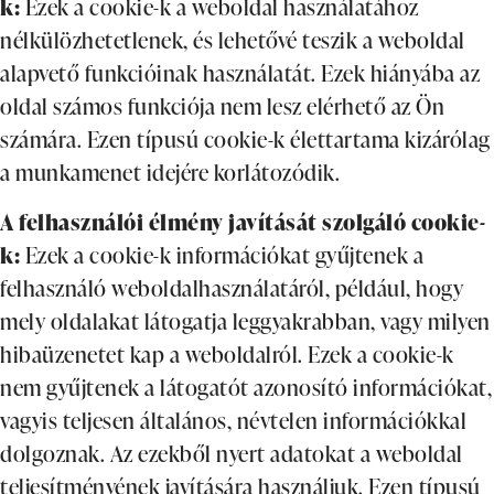
k:
Ezek a cookie-k a weboldal használatához
nélkülözhetetlenek, és lehetővé teszik a weboldal
alapvető funkcióinak használatát. Ezek hiányába az
oldal számos funkciója nem lesz elérhető az Ön
számára. Ezen típusú cookie-k élettartama kizárólag
a munkamenet idejére korlátozódik.
A felhasználói élmény javítását szolgáló cookie-
k:
Ezek a cookie-k információkat gyűjtenek a
felhasználó weboldalhasználatáról, például, hogy
mely oldalakat látogatja leggyakrabban, vagy milyen
hibaüzenetet kap a weboldalról. Ezek a cookie-k
nem gyűjtenek a látogatót azonosító információkat,
vagyis teljesen általános, névtelen információkkal
dolgoznak. Az ezekből nyert adatokat a weboldal
teljesítményének javítására használjuk. Ezen típusú