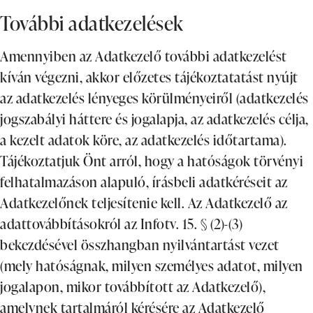
További adatkezelések
Amennyiben az Adatkezelő további adatkezelést
kíván végezni, akkor előzetes tájékoztatatást nyújt
az adatkezelés lényeges körülményeiről (adatkezelés
jogszabályi háttere és jogalapja, az adatkezelés célja,
a kezelt adatok köre, az adatkezelés időtartama).
Tájékoztatjuk Önt arról, hogy a hatóságok törvényi
felhatalmazáson alapuló, írásbeli adatkéréseit az
Adatkezelőnek teljesítenie kell. Az Adatkezelő az
adattovábbításokról az Infotv. 15. § (2)-(3)
bekezdésével összhangban nyilvántartást vezet
(mely hatóságnak, milyen személyes adatot, milyen
jogalapon, mikor továbbított az Adatkezelő),
amelynek tartalmáról kérésére az Adatkezelő