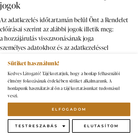
jogok
Az adatkezelés időtartamán belül Önt a Rendelet
előírásai szerint az alábbi jogok illetik meg:
a hozzájárulás visszavonásának joga
személyes adatokhoz és az adatkezeléssel
kapcsolatos információkhoz való hozzáférés
Sütiket használunk!
helyesbítéshez való jog
Kedves Látogató! Tájékoztatjuk, hogy a honlap felhasználói
adatkezelés korlátozása
élmény fokozásának érdekében sütiket alkalmazunk. A
törléshez való jog
honlapunk használatával ön a tájékoztatásunkat tudomásul
tiltakozáshoz való jog
veszi.
hordozhatósághoz való jog
ELFOGADOM
Amennyiben Ön jogaival élni kíván, az az Ön
azonosításával jár együtt, valamint az Adatkezelőnek
TESTRESZABÁS
ELUTASÍTOM
Önnel szükségszeren kommunikálnia kell. Ezért az