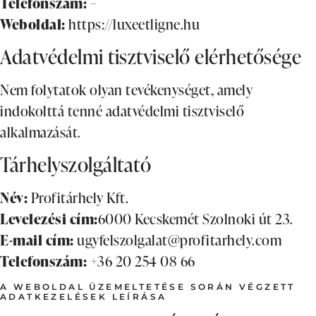
Telefonszám:
–
Weboldal:
https://
luxeetligne.hu
Adatvédelmi tisztviselő elérhetősége
Nem folytatok olyan tevékenységet, amely
indokolttá tenné adatvédelmi tisztviselő
alkalmazását.
Tárhelyszolgáltató
Név:
Profitárhely Kft.
Levelezési cím:
6000 Kecskemét Szolnoki út 23.
E-mail cím:
ugyfelszolgalat@profitarhely.com
Telefonszám:
+36 20 254 08 66
A WEBOLDAL ÜZEMELTETÉSE SORÁN VÉGZETT
ADATKEZELÉSEK LEÍRÁSA