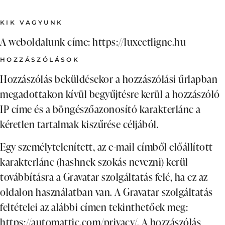
KIK VAGYUNK
A weboldalunk címe: https://luxeetligne.hu
HOZZÁSZÓLÁSOK
Hozzászólás beküldésekor a hozzászólási űrlapban
megadottakon kívül begyűjtésre kerül a hozzászóló
IP címe és a böngészőazonosító karakterlánc a
kéretlen tartalmak kiszűrése céljából.
Egy személytelenített, az e-mail címből előállított
karakterlánc (hashnek szokás nevezni) kerül
továbbításra a Gravatar szolgáltatás felé, ha ez az
oldalon használatban van. A Gravatar szolgáltatás
feltételei az alábbi címen tekinthetőek meg:
https://automattic.com/privacy/. A hozzászólás