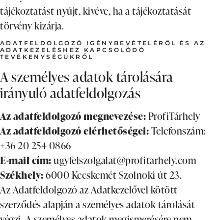
tájékoztatást nyújt, kivéve, ha a tájékoztatását
törvény kizárja.
ADATFELDOLGOZÓ IGÉNYBEVÉTELÉRŐL ÉS AZ
ADATKEZELÉSHEZ KAPCSOLÓDÓ
TEVÉKENYSÉGÜKRŐL
A személyes adatok tárolására
irányuló adatfeldolgozás
Az adatfeldolgozó megnevezése:
ProfiTárhely
Az adatfeldolgozó elérhetőségei:
Telefonszám:
+36 20 254 0866
E-mail cím:
ugyfelszolgalat@profitarhely.com
Székhely:
6000 Kecskemét Szolnoki út 23.
Az Adatfeldolgozó az Adatkezelővel kötött
szerződés alapján a személyes adatok tárolását
végzi. A személyes adatok megismerésére nem