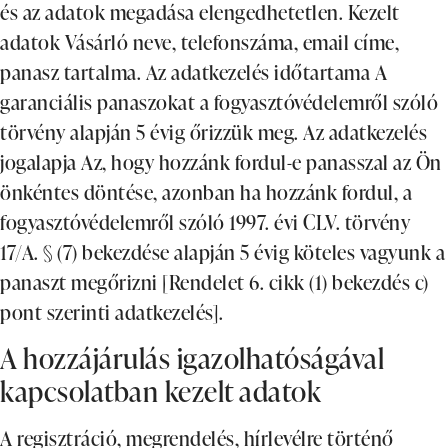
és az adatok megadása elengedhetetlen. Kezelt
adatok Vásárló neve, telefonszáma, email címe,
panasz tartalma. Az adatkezelés időtartama A
garanciális panaszokat a fogyasztóvédelemről szóló
törvény alapján 5 évig őrizzük meg. Az adatkezelés
jogalapja Az, hogy hozzánk fordul-e panasszal az Ön
önkéntes döntése, azonban ha hozzánk fordul, a
fogyasztóvédelemről szóló 1997. évi CLV. törvény
17/A. § (7) bekezdése alapján 5 évig köteles vagyunk a
panaszt megőrizni [Rendelet 6. cikk (1) bekezdés c)
pont szerinti adatkezelés].
A hozzájárulás igazolhatóságával
kapcsolatban kezelt adatok
A regisztráció, megrendelés, hírlevélre történő