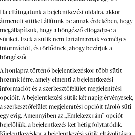
Ha ellátogatunk a bejelentkezési oldalra, akkor
átmeneti sütiket állítunk be annak érdekében, hogy
megállapítsuk, hogy a böngésző elfogadja-e a
sütiket. Ezek a sütik nem tartalmaznak személyes
információt, és törlődnek, ahogy bezárjuk a
böngészőt.
A honlapra történő bejelentkezéskor több sütit
hozunk létre, amely elmenti a bejelentkezési
információt és a szerkesztőfelület megjelenítési
opcióit. A bejelentkezési sütik két napig érvényesek,
a szerkesztőfelület megjelenítési opcióit tároló süti
egy évig. Amennyiben az „Emlékezz rám” opciót
bejelöljük, a bejelentkezés két hétig folytatódik.
Kijelentkezéskor a bejelentkezési sütik eltávolításra