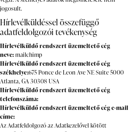
jogosult.
Hírlevélküldéssel összefüggő
adatfeldolgozói tevékenység
Hírlevélküldő rendszert üzemeltető cég
neve:
mailchimp
Hírlevélküldő rendszert üzemeltető cég
székhelye:
675 Ponce de Leon Ave NE Suite 5000
Atlanta, GA 30308 USA
Hírlevélküldő rendszert üzemeltető cég
telefonszáma:
Hírlevélküldő rendszert üzemeltető cég e-mail
címe:
Az Adatfeldolgozó az Adatkezelővel kötött