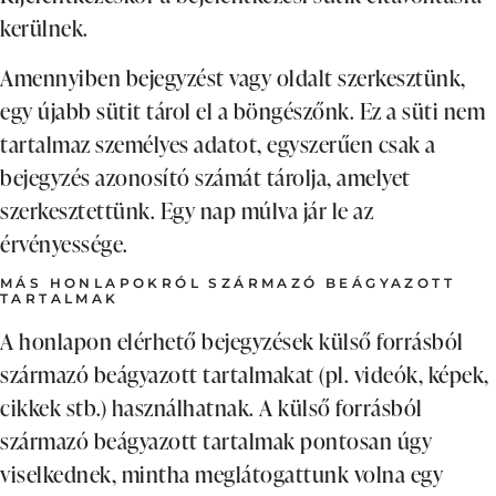
kerülnek.
Amennyiben bejegyzést vagy oldalt szerkesztünk,
egy újabb sütit tárol el a böngészőnk. Ez a süti nem
tartalmaz személyes adatot, egyszerűen csak a
bejegyzés azonosító számát tárolja, amelyet
szerkesztettünk. Egy nap múlva jár le az
érvényessége.
MÁS HONLAPOKRÓL SZÁRMAZÓ BEÁGYAZOTT
TARTALMAK
A honlapon elérhető bejegyzések külső forrásból
származó beágyazott tartalmakat (pl. videók, képek,
cikkek stb.) használhatnak. A külső forrásból
származó beágyazott tartalmak pontosan úgy
viselkednek, mintha meglátogattunk volna egy