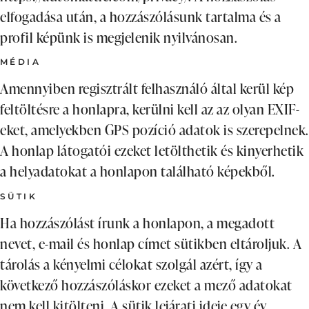
elfogadása után, a hozzászólásunk tartalma és a
profil képünk is megjelenik nyilvánosan.
MÉDIA
Amennyiben regisztrált felhasználó által kerül kép
feltöltésre a honlapra, kerülni kell az az olyan EXIF-
eket, amelyekben GPS pozíció adatok is szerepelnek.
A honlap látogatói ezeket letölthetik és kinyerhetik
a helyadatokat a honlapon található képekből.
SÜTIK
Ha hozzászólást írunk a honlapon, a megadott
nevet, e-mail és honlap címet sütikben eltároljuk. A
tárolás a kényelmi célokat szolgál azért, így a
következő hozzászóláskor ezeket a mező adatokat
nem kell kitölteni. A sütik lejárati ideje egy év.