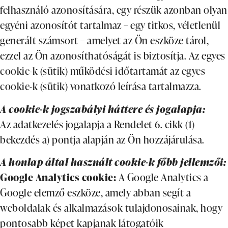
felhasználó azonosítására, egy részük azonban olyan
egyéni azonosítót tartalmaz – egy titkos, véletlenül
generált számsort – amelyet az Ön eszköze tárol,
ezzel az Ön azonosíthatóságát is biztosítja. Az egyes
cookie-k (sütik) működési időtartamát az egyes
cookie-k (sütik) vonatkozó leírása tartalmazza.
A cookie-k jogszabályi háttere és jogalapja:
Az adatkezelés jogalapja a Rendelet 6. cikk (1)
bekezdés a) pontja alapján az Ön hozzájárulása.
A honlap által használt cookie-k főbb jellemzői:
Google Analytics cookie:
A Google Analytics a
Google elemző eszköze, amely abban segít a
weboldalak és alkalmazások tulajdonosainak, hogy
pontosabb képet kapjanak látogatóik