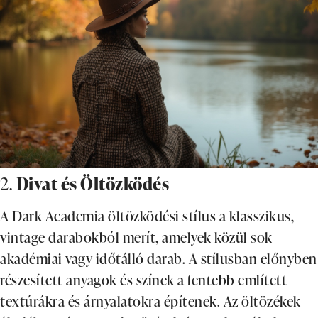
2.
Divat és Öltözködés
A Dark Academia öltözködési stílus a klasszikus,
vintage darabokból merít, amelyek közül sok
akadémiai vagy időtálló darab. A stílusban előnyben
részesített anyagok és színek a fentebb említett
textúrákra és árnyalatokra építenek. Az öltözékek