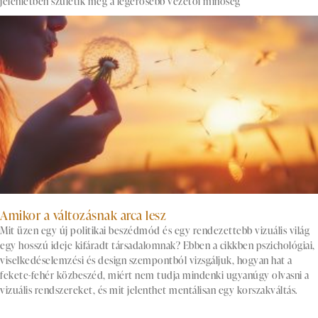
jelenlétben születik meg a legerősebb vezetői minőség
Amikor a változásnak arca lesz
Mit üzen egy új politikai beszédmód és egy rendezettebb vizuális világ
egy hosszú ideje kifáradt társadalomnak? Ebben a cikkben pszichológiai,
viselkedéselemzési és design szempontból vizsgáljuk, hogyan hat a
fekete-fehér közbeszéd, miért nem tudja mindenki ugyanúgy olvasni a
vizuális rendszereket, és mit jelenthet mentálisan egy korszakváltás.