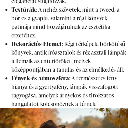
eleganciát sugározzák.
Textúrák
: A nehéz szövetek, mint a tweed, a
bőr és a gyapjú, valamint a régi könyvek
patinája mind hozzájárulnak az esztétika
érzetéhez.
Dekorációs Elemei
: Régi térképek, bőrkötésű
könyvek, antik íróasztalok és réz asztali lámpák
jellemzik az enteriőröket, melyek
középpontjában a tanulás és az elmélkedés áll.
Fények és Atmoszféra
: A természetes fény
hiánya és a gyertyafény, lámpák visszafogott
ragyogása, amelyek árnyékos és titokzatos
hangulatot kölcsönöznek a térnek.