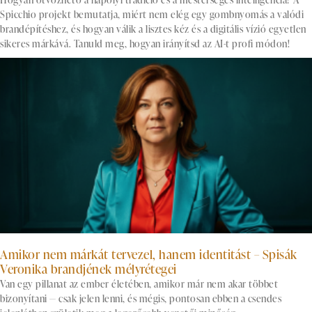
Spicchio projekt bemutatja, miért nem elég egy gombnyomás a valódi
brandépítéshez, és hogyan válik a lisztes kéz és a digitális vízió egyetlen
sikeres márkává. Tanuld meg, hogyan irányítsd az AI-t profi módon!
Amikor nem márkát tervezel, hanem identitást – Spisák
Veronika brandjének mélyrétegei
Van egy pillanat az ember életében, amikor már nem akar többet
bizonyítani — csak jelen lenni, és mégis, pontosan ebben a csendes