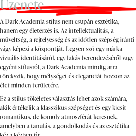
Üzenete
A Dark Academia stílus nem csupán esztétika,
hanem egy életérzés is. Az intellektualitás, a
műveltség, a rejtélyesség és az időtlen szépség iránti
vágy képezi a központját. Legyen szó egy márka
vizuális identitásáról, egy lakás berendezéséről vagy
egyéni stílusról, a Dark Academia mindig arra
törekszik, hogy mélységet és eleganciát hozzon az
élet minden területére.
Ez a stílus tökéletes választás lehet azok számára,
akik értékelik a klasszikus szépséget és egy kicsit
romantikus, de komoly atmoszférát keresnek,
amelyben a tanulás, a gondolkodás és az esztétika
kéz a kézben jár.