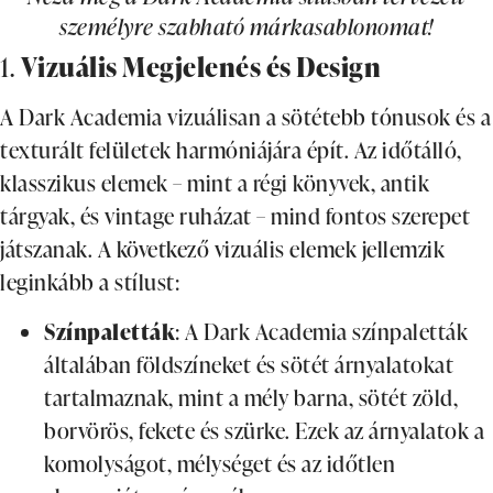
személyre szabható márkasablonomat!
1.
Vizuális Megjelenés és Design
A Dark Academia vizuálisan a sötétebb tónusok és a
texturált felületek harmóniájára épít. Az időtálló,
klasszikus elemek – mint a régi könyvek, antik
tárgyak, és vintage ruházat – mind fontos szerepet
játszanak. A következő vizuális elemek jellemzik
leginkább a stílust:
Színpaletták
: A Dark Academia színpaletták
általában földszíneket és sötét árnyalatokat
tartalmaznak, mint a mély barna, sötét zöld,
borvörös, fekete és szürke. Ezek az árnyalatok a
komolyságot, mélységet és az időtlen