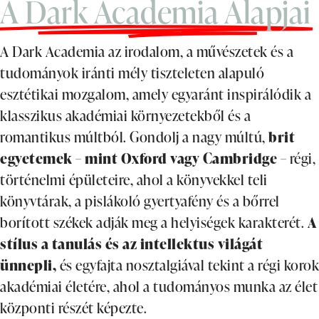
A Dark Academia Alapjai
A Dark Academia az irodalom, a művészetek és a
tudományok iránti mély tiszteleten alapuló
esztétikai mozgalom, amely egyaránt inspirálódik a
klasszikus akadémiai környezetekből és a
romantikus múltból. Gondolj a nagy múltú,
brit
egyetemek – mint Oxford vagy Cambridge
– régi,
történelmi épületeire, ahol a könyvekkel teli
könyvtárak, a pislákoló gyertyafény és a bőrrel
borított székek adják meg a helyiségek karakterét.
A
stílus a tanulás és az intellektus világát
ünnepli,
és egyfajta nosztalgiával tekint a régi korok
akadémiai életére, ahol a tudományos munka az élet
központi részét képezte.