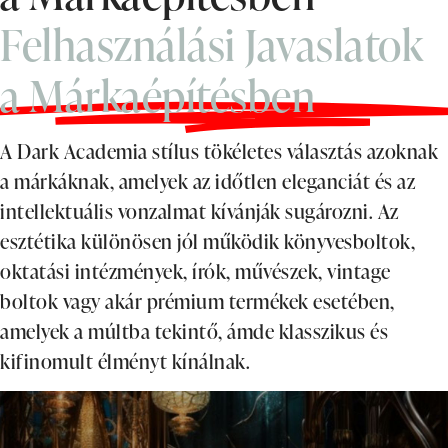
Felhasználási Javaslatok
a Márkaépítésben
A Dark Academia stílus tökéletes választás azoknak
a márkáknak, amelyek az időtlen eleganciát és az
intellektuális vonzalmat kívánják sugározni. Az
esztétika különösen jól működik könyvesboltok,
oktatási intézmények, írók, művészek, vintage
boltok vagy akár prémium termékek esetében,
amelyek a múltba tekintő, ámde klasszikus és
kifinomult élményt kínálnak.