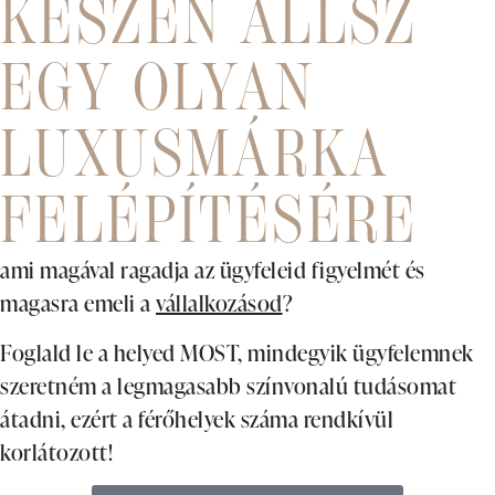
KÉSZEN ÁLLSZ
EGY OLYAN
LUXUSMÁRKA
FELÉPÍTÉSÉRE
ami magával ragadja az ügyfeleid figyelmét és
magasra emeli a
vállalkozásod
?
Foglald le a helyed MOST, mindegyik ügyfelemnek
szeretném a legmagasabb színvonalú tudásomat
átadni, ezért a férőhelyek száma rendkívül
korlátozott!