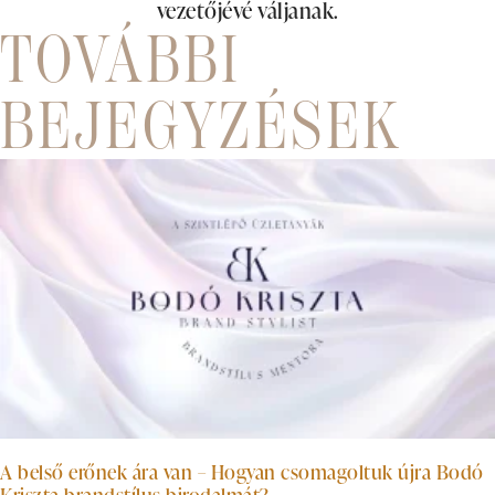
vezetőjévé váljanak.
TOVÁBBI
BEJEGYZÉSEK
A belső erőnek ára van – Hogyan csomagoltuk újra Bodó
Kriszta brandstílus-birodalmát?