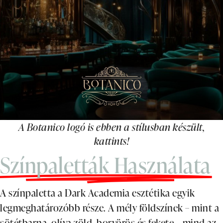
A Botanico logó is ebben a stílusban készült,
kattints!
Színpaletták Használata
A színpaletta a Dark Academia esztétika egyik
legmeghatározóbb része. A mély földszínek – mint a
sötétbarna, olíva zöld, borvörös és fekete – mind az