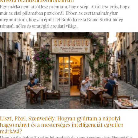
Egy márka nem attól lesz prémium, hogy szép. Attól lesz erős, hogy
már az első pillanatban pozicionál. Ebben az esettanulmányban
megmutatom, hogyan épült fel Bodó Kriszta Brand Stylist hideg
tónusú, nőies és stratégiai arculati világa.
Liszt, Pixel, Szenvedély: Hogyan gyúrtam a nápolyi
hagyományt és a mesterséges intelligenciát egyetlen
márkává?
Hogyan ötvözhető a nápolyi tradíció és a mesterséges intelligencia? A