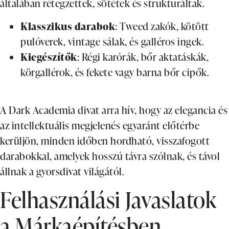
általában rétegzettek, sötétek és strukturáltak.
Klasszikus darabok
: Tweed zakók, kötött
pulóverek, vintage sálak, és galléros ingek.
Kiegészítők
: Régi karórák, bőr aktatáskák,
körgallérok, és fekete vagy barna bőr cipők.
A Dark Academia divat arra hív, hogy az elegancia és
az intellektuális megjelenés egyaránt előtérbe
kerüljön, minden időben hordható, visszafogott
darabokkal, amelyek hosszú távra szólnak, és távol
állnak a gyorsdivat világától.
Felhasználási Javaslatok
a Márkaépítésben