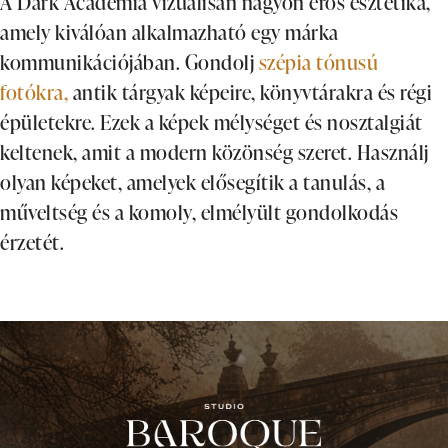
A Dark Academia vizuálisan nagyon erős esztétika,
amely kiválóan alkalmazható egy márka
kommunikációjában. Gondolj
szépia tónusú
fotókra,
antik tárgyak képeire, könyvtárakra és régi
épületekre. Ezek a képek mélységet és nosztalgiát
keltenek, amit a modern közönség szeret. Használj
olyan képeket, amelyek elősegítik a tanulás, a
műveltség és a komoly, elmélyült gondolkodás
érzetét.